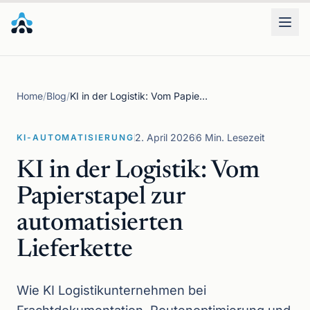
Leistungen
Home
/
Blog
/
KI in der Logistik: Vom Papierstapel zur automatisierten Lieferkette
Branchen
2. April 2026
6 Min. Lesezeit
KI-AUTOMATISIERUNG
Wissen
KI in der Logistik: Vom
Papierstapel zur
automatisierten
Lieferkette
Wie KI Logistikunternehmen bei