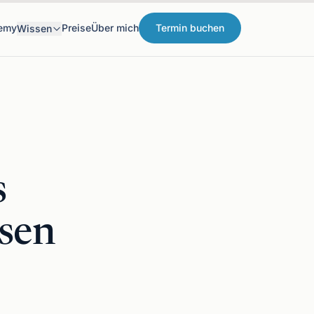
emy
Preise
Über mich
Termin buchen
Wissen
s
ssen