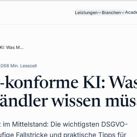
Acad
Leistungen
Branchen
DSGVO-konforme KI: Was Mittelständler wissen müssen
026
8 Min. Lesezeit
konforme KI: Wa
tändler wissen mü
 im Mittelstand: Die wichtigsten DSGVO-
ige Fallstricke und praktische Tipps für