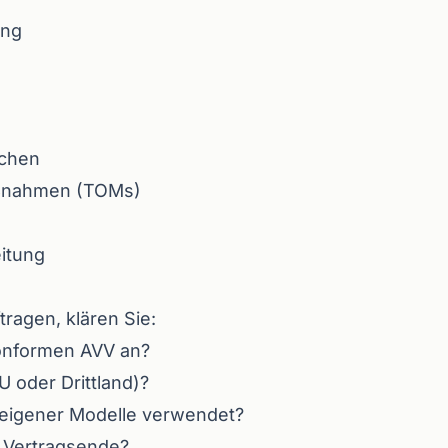
ung
ichen
aßnahmen (TOMs)
itung
tragen, klären Sie:
onformen AVV an?
 oder Drittland)?
 eigener Modelle verwendet?
 Vertragsende?