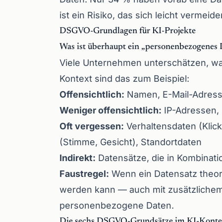
ist ein Risiko, das sich leicht vermeide
DSGVO-Grundlagen für KI-Projekte
Was ist überhaupt ein „personenbezogenes
Viele Unternehmen unterschätzen, was
Kontext sind das zum Beispiel:
Offensichtlich:
Namen, E-Mail-Adres
Weniger offensichtlich:
IP-Adressen,
Oft vergessen:
Verhaltensdaten (Klic
(Stimme, Gesicht), Standortdaten
Indirekt:
Datensätze, die in Kombinati
Faustregel:
Wenn ein Datensatz theore
werden kann — auch mit zusätzliche
personenbezogene Daten.
Die sechs DSGVO-Grundsätze im KI-Konte